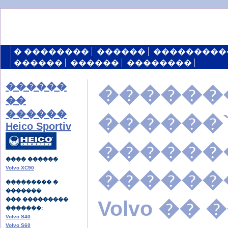
� ��������
������
���������
������
������
��������
������
������
��
������
������`
Heico Sportiv
������
���� ������
Volvo XC90
������
��������� �
�������
��� ���������
Volvo �� �
�������:
Volvo S40
Volvo S60