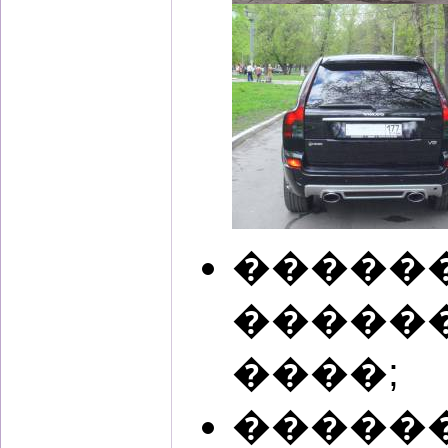
�����
�����
����;
�����