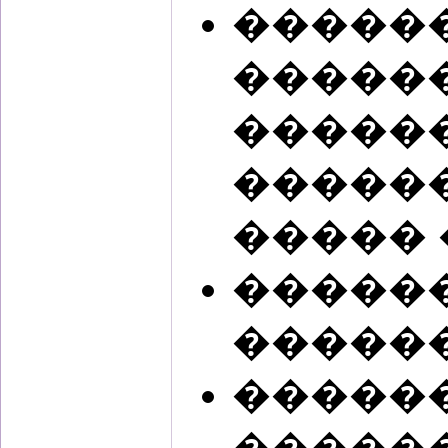
�����
������
������
�����
����� 
�����
�����
�����
������