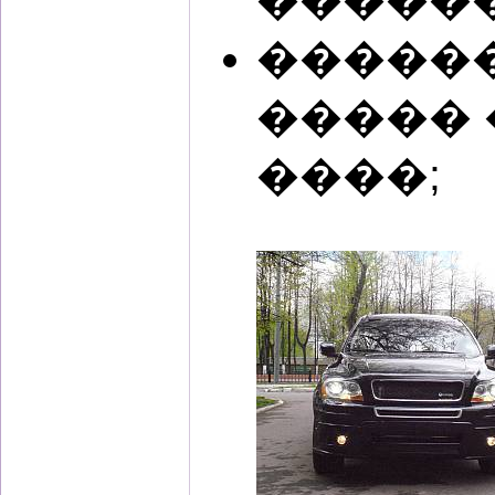
�����
�����
����;