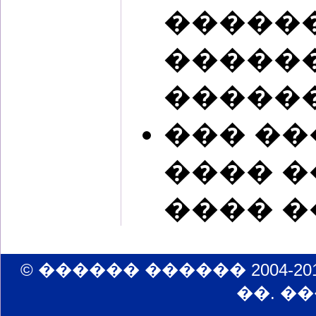
�����
������
������
��� �
���� �
���� �
© ������ ������ 2004-2014 | e
��. ���