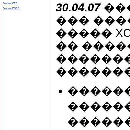
30.04.07
��
Volvo V70
Volvo XS90
��� ���
����� XC
�� ���
������
�������
�����
�����
������